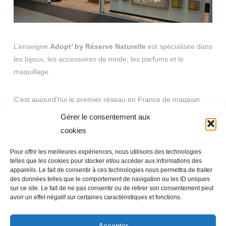
L’enseigne
Adopt’ by Réserve Naturelle
est spécialisée dans
les bijoux, les accessoires de mode, les parfums et le
maquillage.
C’est aujourd’hui le premier réseau en France de magasin
spécialisé de ce type, fort d’une expérience réussie de près
Gérer le consentement aux
de 26 ans dans l’univers de la mode et la cosmétique.
cookies
Pour offrir les meilleures expériences, nous utilisons des technologies
Horaires : du lundi au samedi de 9h30 à 20h.
telles que les cookies pour stocker et/ou accéder aux informations des
appareils. Le fait de consentir à ces technologies nous permettra de traiter
des données telles que le comportement de navigation ou les ID uniques
Tel. : 05.55.58.86.79
sur ce site. Le fait de ne pas consentir ou de retirer son consentement peut
avoir un effet négatif sur certaines caractéristiques et fonctions.
Accepter